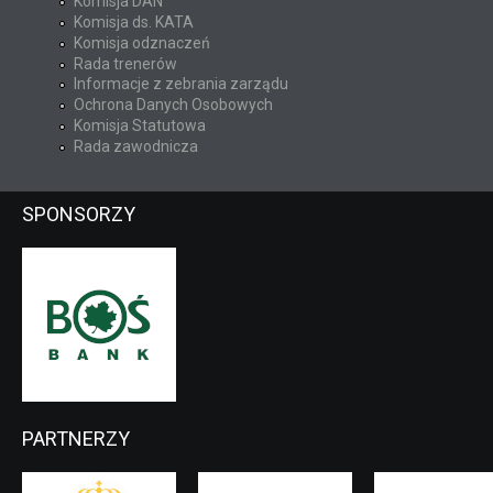
Komisja DAN
Komisja ds. KATA
Komisja odznaczeń
Rada trenerów
Informacje z zebrania zarządu
Ochrona Danych Osobowych
Komisja Statutowa
Rada zawodnicza
SPONSORZY
PARTNERZY