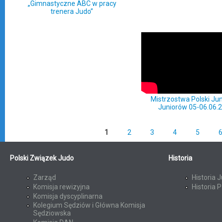
„Gimnastyczne ABC w pracy
trenera Judo”
Mistrzostwa Polski Jun
Juniorów 05-06.06.
1
2
3
4
5
Polski Związek Judo
Historia
Zarząd
Historia 
Komisja rewizyjna
Historia 
Komisja dyscyplinarna
Kolegium Sędziów i Główna Komisja
Sędziowska