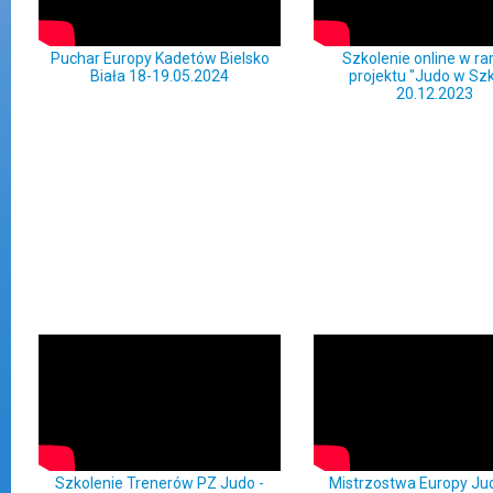
Puchar Europy Kadetów Bielsko
Szkolenie online w r
Biała 18-19.05.2024
projektu "Judo w Szk
20.12.2023
Szkolenie Trenerów PZ Judo -
Mistrzostwa Europy Ju